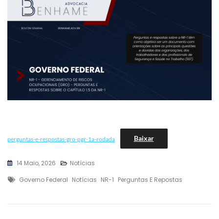
Baixar
perguntas-e-respostas-gro-pgr-1a-rodada
14 Maio, 2026
Notícias
Tags
Governo Federal
Notícias
NR-1
Perguntas E Repostas