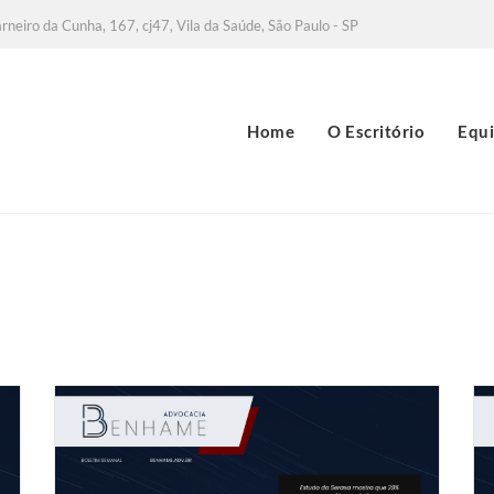
neiro da Cunha, 167, cj47, Vila da Saúde, São Paulo - SP
Home
O Escritório
Equ