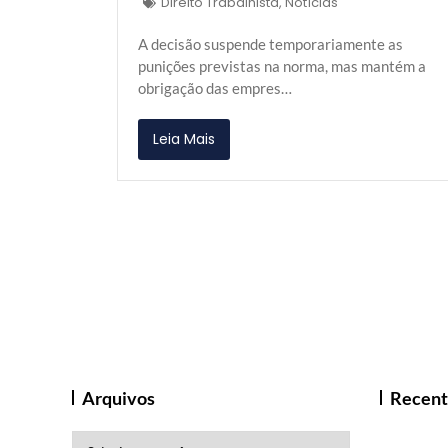
Direito Trabalhista
,
Notícias
A decisão suspende temporariamente as
punições previstas na norma, mas mantém a
obrigação das empres…
Leia Mais
Arquivos
Recent
Arquivos