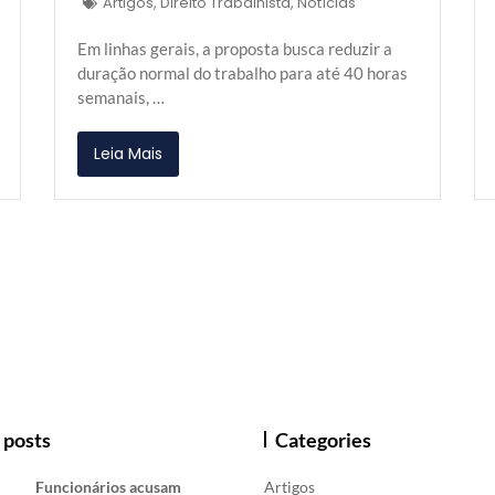
Artigos
,
Direito Trabalhista
,
Notícias
Em linhas gerais, a proposta busca reduzir a
duração normal do trabalho para até 40 horas
semanais, …
Leia Mais
 posts
Categories
Funcionários acusam
Artigos