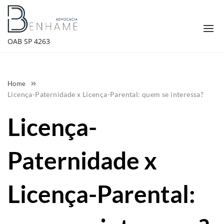
Skip
to
content
OAB SP 4263
Home
Licença-Paternidade x Licença-Parental: quem se interessa?
Licença-
Paternidade x
Licença-Parental: