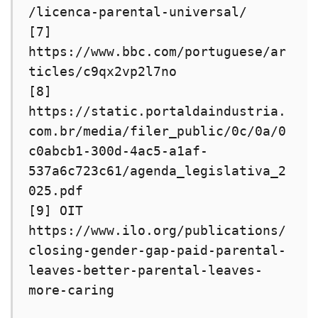
/licenca-parental-universal/

[7] 
https://www.bbc.com/portuguese/ar
ticles/c9qx2vp2l7no

[8] 
https://static.portaldaindustria.
com.br/media/filer_public/0c/0a/0
c0abcb1-300d-4ac5-a1af-
537a6c723c61/agenda_legislativa_2
025.pdf

[9] OIT 
https://www.ilo.org/publications/
closing-gender-gap-paid-parental-
leaves-better-parental-leaves-
more-caring