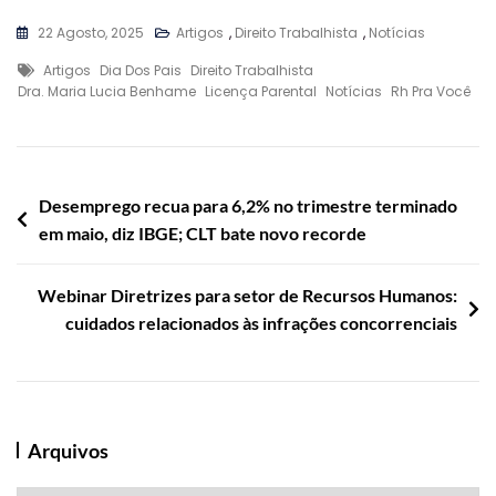
22 Agosto, 2025
Artigos
,
Direito Trabalhista
,
Notícias
Tags
Artigos
Dia Dos Pais
Direito Trabalhista
Dra. Maria Lucia Benhame
Licença Parental
Notícias
Rh Pra Você
Navegação
Desemprego recua para 6,2% no trimestre terminado
em maio, diz IBGE; CLT bate novo recorde
de
Post
Webinar Diretrizes para setor de Recursos Humanos:
cuidados relacionados às infrações concorrenciais
Arquivos