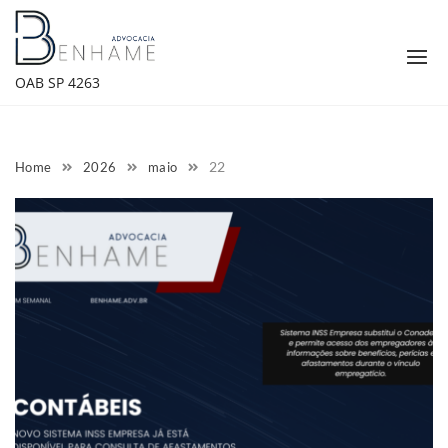
Skip
to
content
OAB SP 4263
22
Home
2026
maio